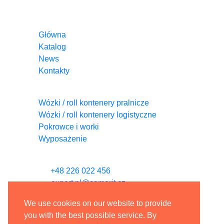
Informacja
Główna
Katalog
News
Kontakty
Kategorie
Wózki / roll kontenery pralnicze
Wózki / roll kontenery logistyczne
Pokrowce i worki
Wyposażenie
Kontakt
+48 226 022 456
export.pl@samarit.cz
Nova kolonie 1451/3,
We use cookies on our website to provide
Praha 5, PSČ 155 00, Czechy
you with the best possible service. By